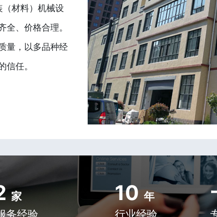
装（材料）机械设
齐全、价格合理。
质量，以多品种经
的信任。
2
10
家
年
服务经验
行业经验